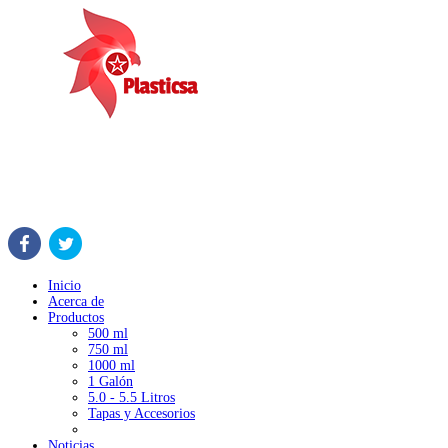
Inicio
Acerca de
Productos
500 ml
750 ml
1000 ml
1 Galón
5.0 - 5.5 Litros
Tapas y Accesorios
Noticias