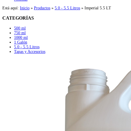
Está aquí:
Inicio
»
Productos
»
5.0 - 5.5 Litros
»
Imperial 5.5 LT
CATEGORÍAS
500 ml
750 ml
1000 ml
1 Galón
5.0 - 5.5 Litros
Tapas y Accesorios