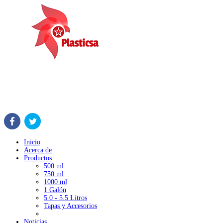
Inicio
Acerca de
Productos
500 ml
750 ml
1000 ml
1 Galón
5.0 - 5.5 Litros
Tapas y Accesorios
Noticias