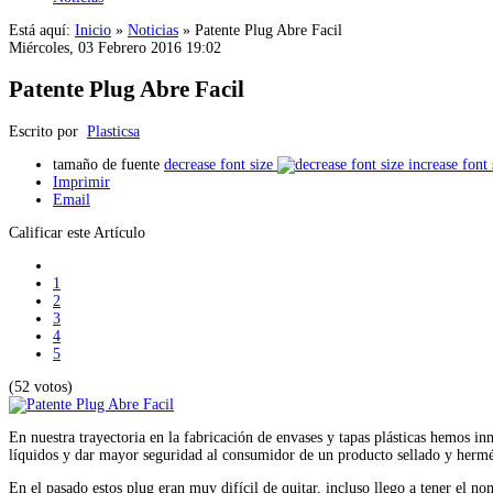
Está aquí:
Inicio
»
Noticias
»
Patente Plug Abre Facil
Miércoles, 03 Febrero 2016 19:02
Patente Plug Abre Facil
Escrito por
Plasticsa
tamaño de fuente
decrease font size
increase font 
Imprimir
Email
Calificar este Artículo
1
2
3
4
5
(52 votos)
En nuestra trayectoria en la fabricación de envases y tapas plásticas hemos inn
líquidos y dar mayor seguridad al consumidor de un producto sellado y hermé
En el pasado estos plug eran muy difícil de quitar, incluso llego a tener el n