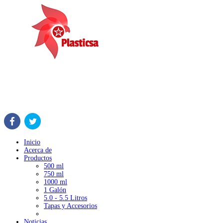
Inicio
Acerca de
Productos
500 ml
750 ml
1000 ml
1 Galón
5.0 - 5.5 Litros
Tapas y Accesorios
Noticias