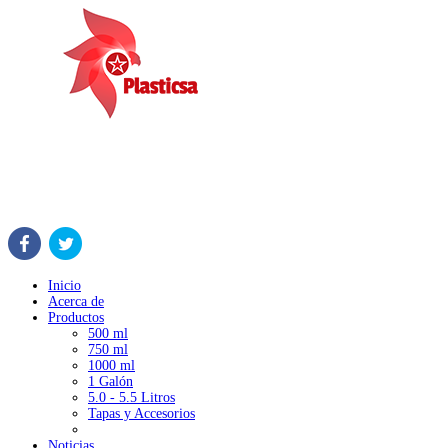
Inicio
Acerca de
Productos
500 ml
750 ml
1000 ml
1 Galón
5.0 - 5.5 Litros
Tapas y Accesorios
Noticias