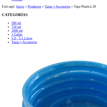
Está aquí:
Inicio
»
Productos
»
Tapas y Accesorios
»
Tapa Plastica 28
CATEGORÍAS
500 ml
750 ml
1000 ml
1 Galón
5.0 - 5.5 Litros
Tapas y Accesorios