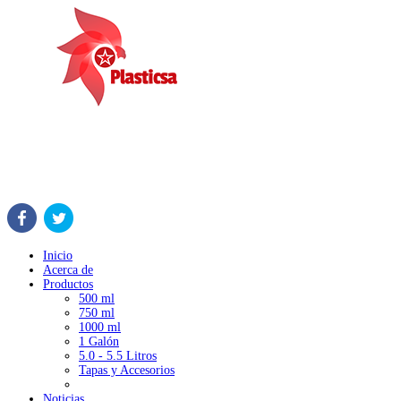
Inicio
Acerca de
Productos
500 ml
750 ml
1000 ml
1 Galón
5.0 - 5.5 Litros
Tapas y Accesorios
Noticias