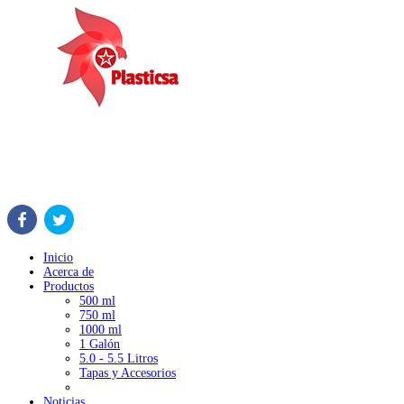
Inicio
Acerca de
Productos
500 ml
750 ml
1000 ml
1 Galón
5.0 - 5.5 Litros
Tapas y Accesorios
Noticias