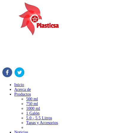
Inicio
Acerca de
Productos
500 ml
750 ml
1000 ml
1 Galón
5.0 - 5.5 Litros
Tapas y Accesorios
Noticias