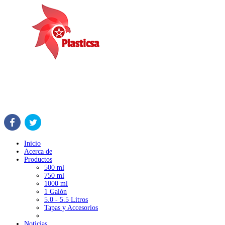
Inicio
Acerca de
Productos
500 ml
750 ml
1000 ml
1 Galón
5.0 - 5.5 Litros
Tapas y Accesorios
Noticias